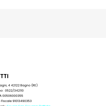
TTI
sagni, 4 42122 Bagno (RE)
no : 0522/342110
IVA 00506000355
 Fiscale 91013490353