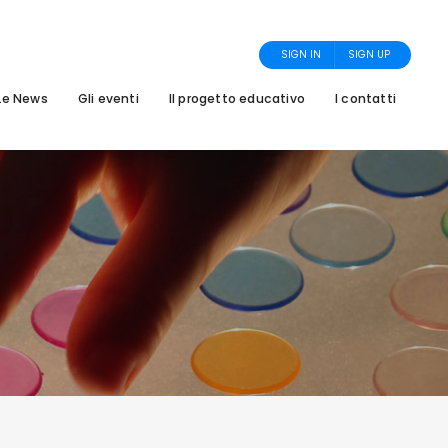
SIGN IN
SIGN UP
Le News
Gli eventi
Il progetto educativo
I contatti