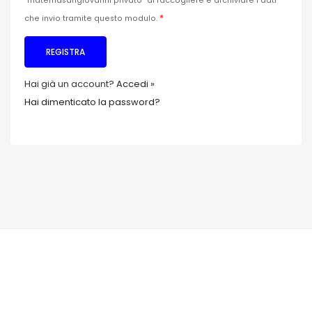
“maternasangiovanni privato” di raccogliere e archiviare i dati
*
che invio tramite questo modulo.
Hai già un account?
Accedi »
Hai dimenticato la password?