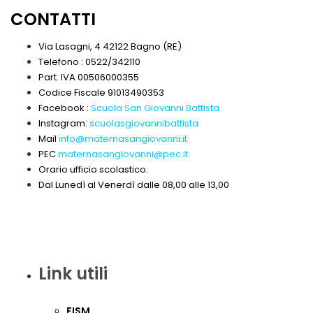
CONTATTI
Via Lasagni, 4 42122 Bagno (RE)
Telefono : 0522/342110
Part. IVA 00506000355
Codice Fiscale 91013490353
Facebook :
Scuola San Giovanni Battista
Instagram:
scuolasgiovannibattista
Mail
info@maternasangiovanni.it
PEC
maternasangiovanni@pec.it
Orario ufficio scolastico:
Dal Lunedì al Venerdì dalle 08,00 alle 13,00
Link utili
FISM